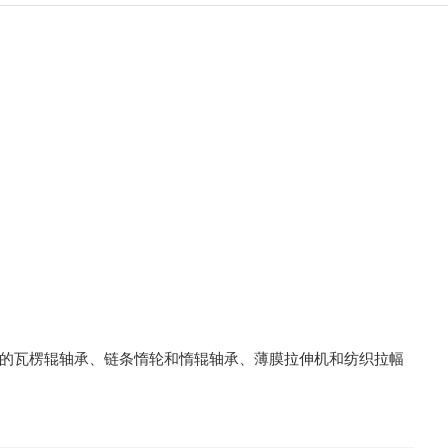
环境下的瓦楞辊轴承、链条惰轮和惰辊轴承、薄膜拉伸机和纺织拉幅