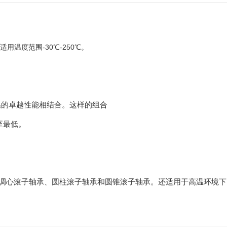
适用温度范围-30℃-250℃。
金属皂的卓越性能相结合。这样的组合
至最低。
长期润滑的调心滚子轴承、圆柱滚子轴承和圆锥滚子轴承。还适用于高温