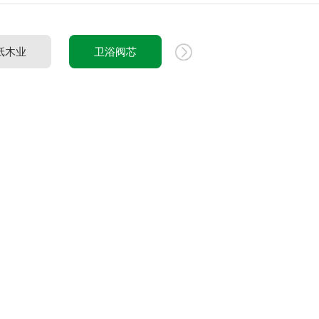
纸木业
卫浴阀芯