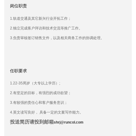
岗位职责
1.
轨道交通及其它新兴行业开拓工作；
2.独立完成客户拜访和技术交流等推广工作。
3.
负责审核签订销售文件，以及相关商务工
作的协调处理。
任职要求
1.22-35周岁（大专以上学历）;
2.
有坚定的目标，有强烈的成功欲望；
3.
有较强的责任心和客户服务意识；
4.
英文读写良好， 具备一定的文案写作能力。
投送简历请投到邮箱
shrj@runcol.com