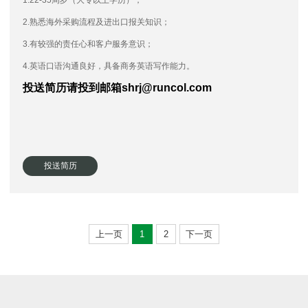
1.22-35周岁（大专以上学历）；
2.熟悉海外采购流程及进出口报关知识；
3.有较强的责任心和客户服务意识；
4.英语口语沟通良好，具备商务英语写作能力。
投送简历请投到邮箱
shrj@runcol.com
投送简历
上一页
1
2
下一页